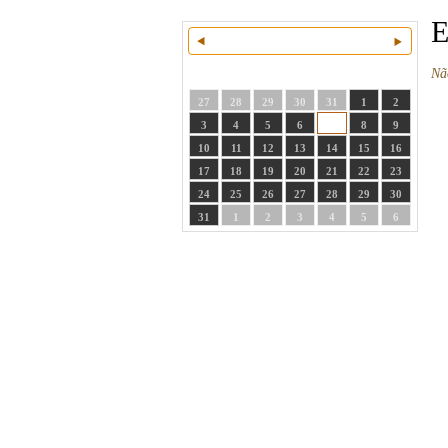
E
Agosto
2026
S
T
Q
Q
S
S
D
Nã
27
28
29
30
31
1
2
3
4
5
6
7
8
9
10
11
12
13
14
15
16
17
18
19
20
21
22
23
24
25
26
27
28
29
30
31
1
2
3
4
5
6