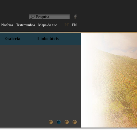
Notícias
Testemunhos
Mapa do site
PT
EN
Galeria
Links úteis
1
2
3
4