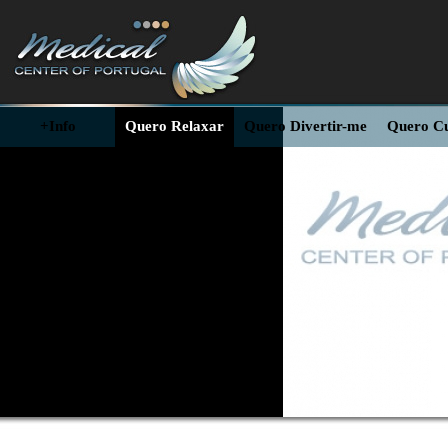
+Info
Quero Relaxar
Quero Divertir-me
Quero C
Contactos